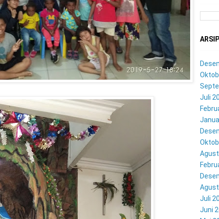
ARSI
Dese
Oktob
Septe
Juli 2
Febru
Janua
Dese
Oktob
Agust
Febru
Dese
Agust
Juli 2
Juni 