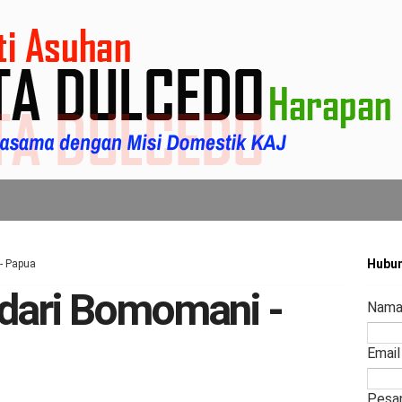
Hubun
- Papua
dari Bomomani -
Nam
Emai
Pesa