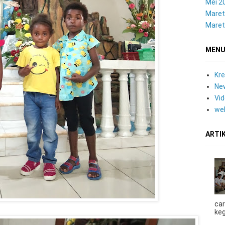
Mei 2
Maret
Maret
MEN
Kre
Ne
Vi
we
ARTI
car
keg