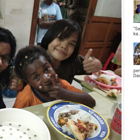
"S
ka..
pem
Dax