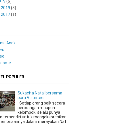
019
(6)
 2019
(3)
 2017
(1)
U
asi Anak
ws
deo
lcome
KEL POPULER
Sukacita Natal bersama
para Volunteer
Setiap orang baik secara
perorangan maupun
kelompok, selalu punya
a tersendiri untuk mengekspresikan
embiraannya dalam merayakan Nat...